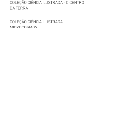
COLEÇÃO CIÊNCIA ILUSTRADA - O CENTRO
DA TERRA
COLEÇÃO CIÊNCIA ILUSTRADA –
MICROCOSMOS.
COLEÇÃO CIÊNCIA ILUSTRADA - O NOSSO
PLANETA TERRA
COLEÇÃO CIÊNCIA ILUSTRADA - MAR
PROFUNDEZAS OCEÂNICAS.
Arquivo
julho de 2026
(1)
1 post
março de 2026
(1)
1 post
setembro de 2025
(1)
1 post
agosto de 2025
(2)
2 posts
julho de 2025
(2)
2 posts
maio de 2025
(2)
2 posts
dezembro de 2024
(3)
3 posts