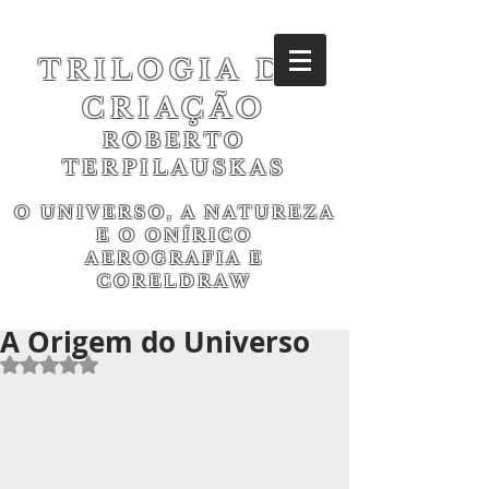
TRILOGIA DA
CRIAÇÃO
ROBERTO
TERPILAUSKAS
O UNIVERSO, A NATUREZA
E O ONÍRICO
AEROGRAFIA E
CORELDRAW
A Origem do Universo
Avaliado com NaN de 5 estrelas.