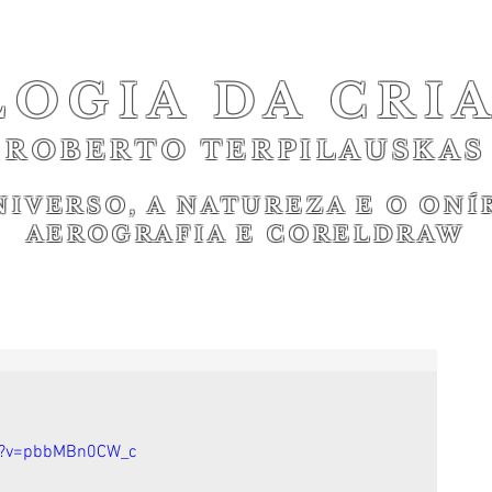
LOGIA DA CRI
ROBERTO TERPILAUSKAS
NIVERSO, A NATUREZA E O ONÍ
AEROGRAFIA E CORELDRAW
h?v=pbbMBn0CW_c