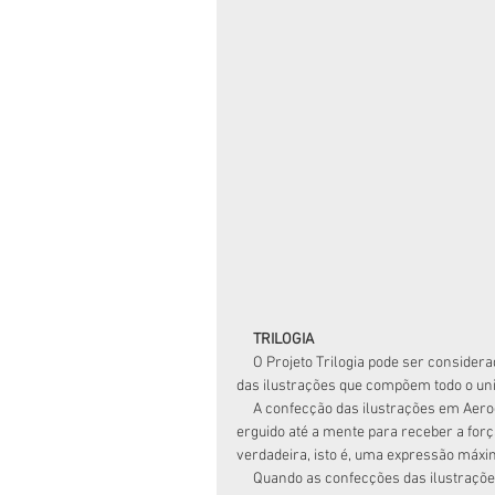
     TRILOGIA
     O Projeto Trilogia pode ser considerado como um recipiente repleto de força, a força da ideia atrás 
das ilustrações que compõem todo o un
     A confecção das ilustrações em Aerografia e digitalizadas em CorelDRAW´são como um cálice 
erguido até a mente para receber a força
verdadeira, isto é, uma expressão máxim
     Quando as confecções das ilustrações são verdadeiras, as suas expressões são perfeitas, não 