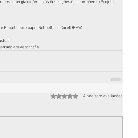
r, uma energia dinâmica às ilustrações que compõem o Projeto 
e Pincel sobre papel Schoeller e CorelDRAW.
uskas
strado em aerografia
Avaliado com 0 de 5 estrelas.
Ainda sem avaliações